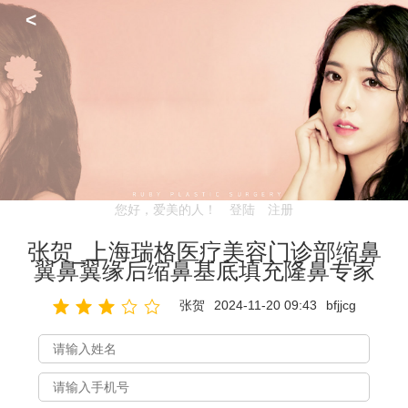
<
您好，爱美的人！
登陆
注册
张贺_上海瑞格医疗美容门诊部缩鼻
翼鼻翼缘后缩鼻基底填充隆鼻专家
张贺
2024-11-20 09:43
bfjjcg