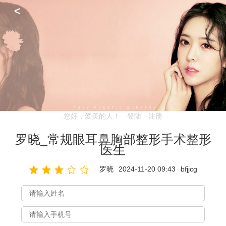
<
您好，爱美的人！
登陆
注册
罗晓_常规眼耳鼻胸部整形手术整形
医生
罗晓
2024-11-20 09:43
bfjjcg