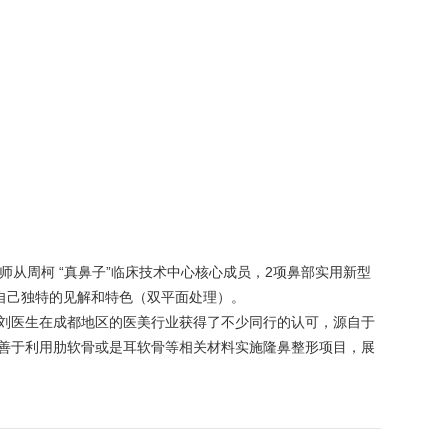
从周柯 “真鼻子”临床技术中心核心成员，2项鼻部实用新型
鼻头有自己独特的见解和特色（双平面处理）。
刘医生在成都地区的医美行业获得了不少同行的认可，源自于
善于利用肋软骨或是耳软骨等相关材料实施隆鼻整形项目，展