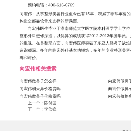
预约电话：
400-616-6769
向宏伟：从事整形美容行业至今已有15年，积累了非常丰富
构造全部靠软骨来支撑的新局面。
向宏伟医生毕业于湖南师范大学医学院本科医学学士学位，
整形外科进修深造，以优异的成绩获得2012-2013年度
的重视。在鼻整形方面，向宏伟医师突破了东亚人矮鼻子缺难
造诣颇深。多年的临床外科基本功锤炼，多年的专业整形美容
碑和评价。
向宏伟
相关搜索
向宏伟做鼻子怎么样
向宏伟做鼻
向宏伟朝天鼻价格贵吗
向宏伟做鼻
向宏伟做鼻子价格贵吗
向宏伟价格
上一个：
陈付国
下一个：
李信锋