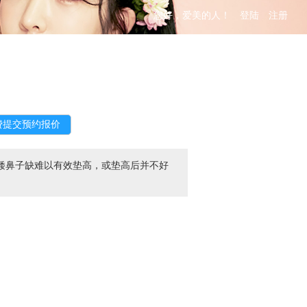
您好，爱美的人！
登陆
注册
矮鼻子缺难以有效垫高，或垫高后并不好