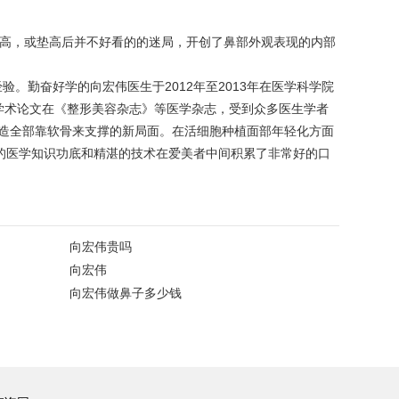
垫高，或垫高后并不好看的的迷局，开创了鼻部外观表现的内部
。勤奋好学的向宏伟医生于2012年至2013年在医学科学院
表学术论文在《整形美容杂志》等医学杂志，受到众多医生学者
造全部靠软骨来支撑的新局面。在活细胞种植面部年轻化方面
的医学知识功底和精湛的技术在爱美者中间积累了非常好的口
向宏伟贵吗
向宏伟
向宏伟做鼻子多少钱