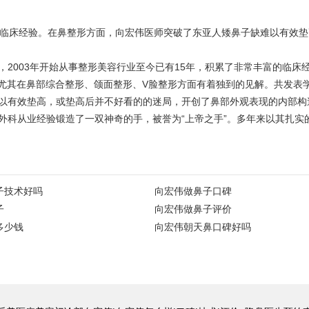
的临床经验。在鼻整形方面，向宏伟医师突破了东亚人矮鼻子缺难以有效
2003年开始从事整形美容行业至今已有15年，积累了非常丰富的临床经验
学员。尤其在鼻部综合整形、颌面整形、V脸整形方面有着独到的见解。共发
以有效垫高，或垫高后并不好看的的迷局，开创了鼻部外观表现的内部构
外科从业经验锻造了一双神奇的手，被誉为“上帝之手”。多年来以其扎实
子技术好吗
向宏伟做鼻子口碑
子
向宏伟做鼻子评价
多少钱
向宏伟朝天鼻口碑好吗